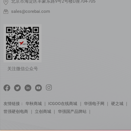
北京市海淀区丰豪东路9号2号楼D座704-705
sales@corebai.com
关注微信公众号
友情链接：
华秋商城
｜
ICGOO在线商城
｜
华强电子网
｜
硬之城
｜
世强硬创电商
｜
立创商城
｜
华强国产品牌站
｜