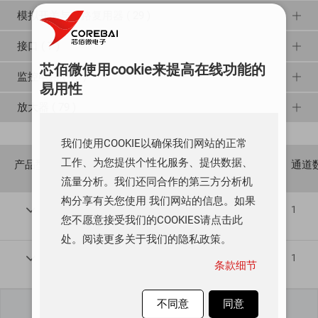
模拟开关与多路复用器 ( 29 )
接口 ( 7 )
芯佰微使用cookie来提高在线功能的
监控电路 ( 45 )
易用性
放大器 ( 79 )
我们使用COOKIE以确保我们网站的正常
工作、为您提供个性化服务、提供数据、
产品型号
生产状态
通道
流量分析。我们还同合作的第三方分析机
构分享有关您使用 我们网站的信息。如果
CBM1040A

预发布
1

您不愿意接受我们的COOKIES请点击此
Data sheet:
PDF
处。阅读更多关于我们的隐私政策。
CBM1050A

预发布
1

条款细节
Data sheet:
PDF
不同意
同意