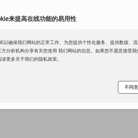

预发布
2.5
--
okie来提高在线功能的易用性

预发布
2.048
--
KIE以确保我们网站的正常工作、为您提供个性化服务、提供数据、

预发布
1.25
--
方分析机构分享有关您使用 我们网站的信息。如果您不愿意接受我们的
阅读更多关于我们的隐私政策。

量产
Adjustable
1.24
不同

量产
Adjustable
2.495