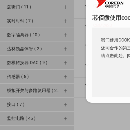
CBM2925

逻辑门 ( 11 )
Data sheet:
PDF
芯佰微使用co
实时时钟 ( 7 )
CBM2920

Data sheet:
PDF
数字隔离器 ( 10 )
我们使用COO
CBM2912

还同合作的第三
达林顿晶体管 ( 2 )
Data sheet:
PDF
请点击此处。
数模转换器 DAC ( 9 )
CBM432

Data sheet:
PDF
传感器 ( 5 )
CBM431

模拟开关与多路复用器 ( 29 )
Data sheet:
PDF
接口 ( 7 )
监控电路 ( 45 )