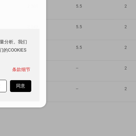
2.501
5.5
2
2.049
5.5
2
流量分析。我们
1.8
5.5
2
COOKIES
--
--
2
条款细节
意
同意
--
--
2