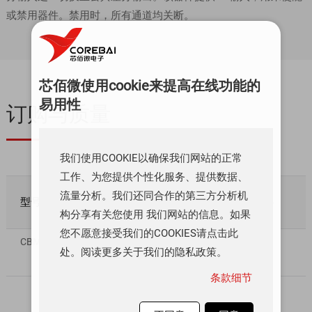
或禁用器件。禁用时，所有通道均关断。
芯佰微使用cookie来提高在线功能的
易用性
订购与质量
我们使用COOKIE以确保我们网站的正常
工作、为您提供个性化服务、提供数据、
流量分析。我们还同合作的第三方分析机
型号
质量等级
库存数量
数量/价格
构分享有关您使用 我们网站的信息。如果
您不愿意接受我们的COOKIES请点击此
CBMG707ATS28
工业级
0
￥ 0.00
处。阅读更多关于我们的隐私政策。
条款细节