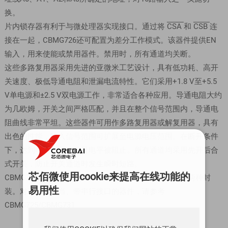
换。
片内锁存器有利于与微处理器实现接口。通过将
CSA
和
CSB
连
接在一起，CBMG726还可配置为差分工作模式。该器件提供EN
输入，用来使能或禁用器件。禁用时，所有通道均关断。
这些多路复用器采用先进的亚微米工艺设计，具有低功耗、高开
关速度、极低导通电阻和泄漏电流特性。它们采用+1.8 V至+5.5
V单电源和±2.5 V双电源工作，非常适合各种应用。导通电阻大约
为几欧姆，开关之间严格匹配，并且在整个信号范围内，导通电
阻曲线非常平坦。这些器件可用作多路复用器或解复用器，具有
出色的性能，输入信号范围可扩展至电源电压范围。在断开条件
下，达到电源电压的信号电平被阻止。所有通道均采用先开后合
式开关，防止开关通道时发生瞬时短路。
芯佰微使用cookie来提高在线功能的
CBMG726/CBMG732提供48引脚QFN-48或48引脚TQFP两种封
易用性
装。对于功能相当、带串行接口的器件，请参考
CBMG725/CBMG731。