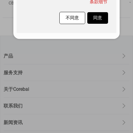
条款细节
CBMG736AMS
工业级
0
￥ 0.00
不同意
同意
产品
服务支持
关于Corebai
联系我们
新闻资讯