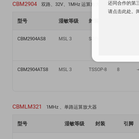
还同合作的第三
CBM2904
双路、32V、1MHz 运算放大器
请点击此处。
型号
湿敏等级
封装
引脚
CBM2904AS8
MSL 3
SOP-8
8
CBM2904ATS8
MSL 3
TSSOP-8
8
CBMLM321
1MHz 、单路运算放大器
型号
湿敏等级
封装
引脚