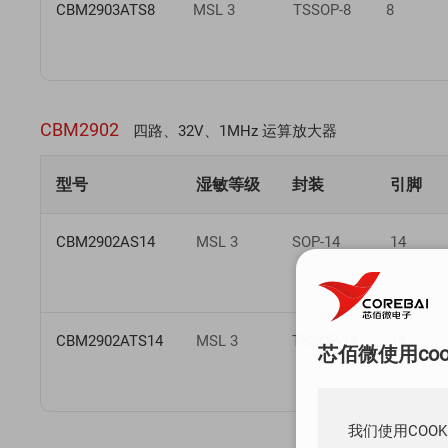
CBM2903ATS8
MSL 3
TSSOP-8
8
CBM2902
四路、32V、1MHz 运算放大器
型号
湿敏等级
封装
引脚
CBM2902AS14
MSL 3
SOP-14
14
CBM2902ATS14
MSL 3
TSSOP-14
14
芯佰微使用co
我们使用COO