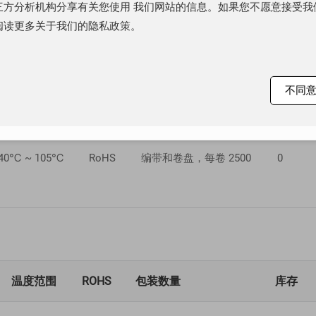
方分析机构分享有关您使用 我们网站的信息。如果您不愿意接受我们的
阅读更多关于我们的隐私政策。
温度范围
ROHS
包装数量
库存
-40℃ ~ 105℃
RoHS
编带和卷盘，每卷 2500
10000
不同
-40℃ ~ 105℃
RoHS
编带和卷盘，每卷 2500
0
温度范围
ROHS
包装数量
库存