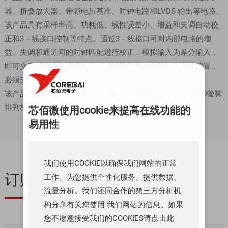
器、折叠放大器、带隙电压基准、时钟电路和LVDS 输出等电路。
该产品具有采样率高、功耗低、线性误差小、增益和失调自动校
正和3－线接口控制等特点。通过3－线接口可对内部电路的增
益、失调和通道间的时钟匹配进行校正，模拟输入为差分输入，
即可交流耦合也可直流耦合；时钟输入电路内部设有直流偏置，
必须交流耦合输入。
该产品与国外NationalSemiconductor公司产品ADC08D1500管脚
排列相同，功能和性能可直接替换ADC08D1500。
芯佰微使用cookie来提高在线功能的
易用性
我们使用COOKIE以确保我们网站的正常
订购与质量
工作、为您提供个性化服务、提供数据、
流量分析。我们还同合作的第三方分析机
构分享有关您使用 我们网站的信息。如果
您不愿意接受我们的COOKIES请点击此