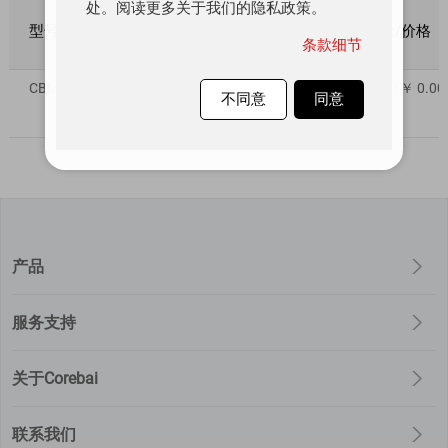
处。阅读更多关于我们的隐私政策。
型号
质量等级
库存数量
数量/价格
条款细节
CBM08AD1500QP
工业级
798
1~9 | ￥ 0.00
不同意
同意
产品
服务支持
关于Corebai
联系我们