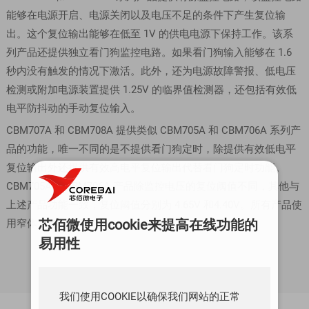
能够在电源开启、电源关闭以及电压不足的条件下产生复位输
出。这个复位输出能够在低至 1V 的供电电源下保持工作。该系
列产品还提供独立看门狗监控电路。如果看门狗输入能够在 1.6
秒内没有触发的情况下激活。此外，还为电源故障警报、低电压
检测或附加电源装置提供 1.25V 的临界值检测器，还包括有效低
电平防抖动的手动复位输入。
CBM707A 和 CBM708A 提供类似 CBM705A 和 CBM706A 系列产
品的功能，唯一不同的是不提供看门狗定时，除提供有效低电平
复位输出外还提供有效高电平复位输出代替看门狗定时功能。
CBM705A和 CBM706A 产品除监控电压的复位阈值不同，其他与
上述产品功能一致，复位阈值分别为 4.65V 和4.40V。所有产品使
芯佰微使用cookie来提高在线功能的
用窄体 8 脚 SOIC 封装。
易用性
我们使用COOKIE以确保我们网站的正常