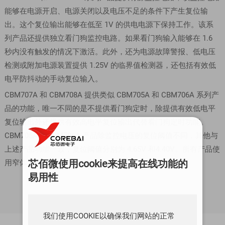
能够在电源开启、电源关闭以及电压不足的条件下产生复位输
出。这个复位输出能够在低至 1V 的供电电源下保持工作。该系
列产品还提供独立看门狗监控电路。如果看门狗输入能够在 1.6
秒内没有触发的情况下激活。此外，还为电源故障警报、低电压
检测或附加电源装置提供 1.25V 的临界值检测器，还包括有效低
电平防抖动的手动复位输入。
CBM707A 和 CBM708A 提供类似 CBM705A 和 CBM706A 系列产
品的功能，唯一不同的是不提供看门狗定时，除提供有效低电平
复位输出外还提供有效高电平复位输出代替看门狗定时功能。
CBM705A和 CBM706A 产品除监控电压的复位阈值不同，其他与
上述产品功能一致，复位阈值分别为 4.65V 和4.40V。所有产品使
芯佰微使用cookie来提高在线功能的
用窄体 8 脚 SOIC 封装。
易用性
我们使用COOKIE以确保我们网站的正常