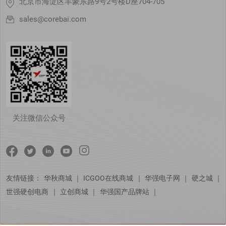
北京市海淀区丰豪东路9号2号楼D座704-705
sales@corebai.com
关注微信公众号
友情链接：
华秋商城
｜
ICGOO在线商城
｜
华强电子网
｜
硬之城
｜
世强硬创电商
｜
立创商城
｜
华强国产品牌站
｜