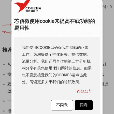
分享到：
0
芯佰微使用cookie来提高在线功能的
上一条：
新闻 |芯佰微电子获得“守合同重信用企业”荣誉称号
易用性
下一条：
高性价比！芯佰微多款接口芯片完美替换国际品牌
我们使用COOKIE以确保我们网站的正常
推荐新闻
工作、为您提供个性化服务、提供数据、
流量分析。我们还同合作的第三方分析机
从麦克风到扬声器：一套音频对接系统的信号链与供电设计
构分享有关您使用 我们网站的信息。如果
模拟前端简化新思路：国产 14 位采集 ADC CBM14AD50Q
您不愿意接受我们的COOKIES请点击此
处。阅读更多关于我们的隐私政策。
双通道、±250mA驱动、750µA功耗——CBM8532这颗通用运
放到底强在哪？
条款细节
一问一答 | CBM97D79TQ高速DAC选型攻略
不同意
同意
拒绝现场返修！工业级RS-232收发器CBM232选型逻辑