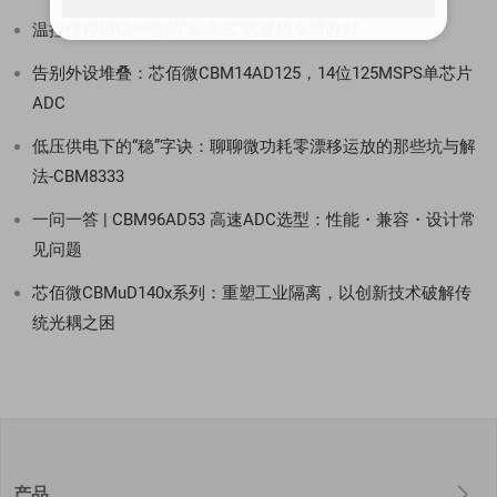
温控仪模拟信号链的“乐高式”搭建指南请收好
告别外设堆叠：芯佰微CBM14AD125，14位125MSPS单芯片
ADC
低压供电下的“稳”字诀：聊聊微功耗零漂移运放的那些坑与解
法-CBM8333
一问一答 | CBM96AD53 高速ADC选型：性能・兼容・设计常
见问题
芯佰微CBMuD140x系列：重塑工业隔离，以创新技术破解传
统光耦之困
产品