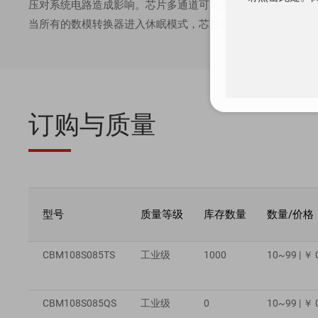
压对系统电路造成影响。芯片多通道可以灵活配置，允许各通
当所有的数模转换器进入休眠模式，芯片处于 uW 级功耗。
订购与质量
型号
质量等级
库存数量
数量/价格
CBM108S085TS
工业级
1000
10~99 | ￥ 
CBM108S085QS
工业级
0
10~99 | ￥ 