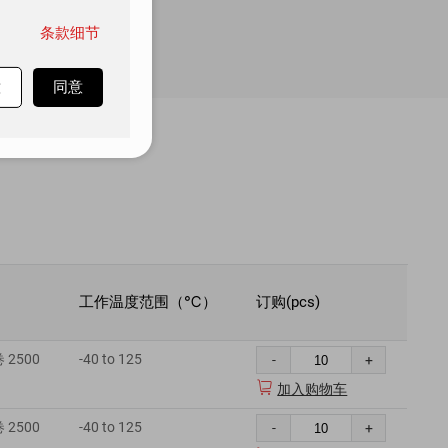
条款细节
意
同意
工作温度范围（℃）
订购(pcs)
2500
-40 to 125
-
+

加入购物车
2500
-40 to 125
-
+