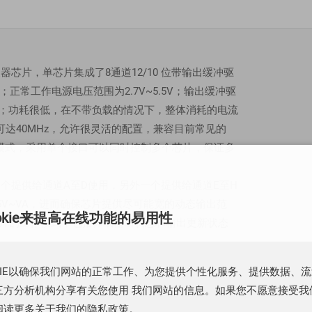
模转换器芯片，单芯片集成了8通道12/10 位带输出缓冲驱
正常工作电源电压范围为2.7V~5.5V；输出缓冲驱
；功耗很低，在不带负载的情况下，整体消耗的电流
时钟可达40MHz，允许很灵活的配置，兼容目前常见的
持菊花链工作模式，采用单个接口可以同时控制多个芯片，保证多
，其中一个提供给通道A至D使用，另外一个提供给通道E至H
5V~VA，进而确保芯片提供尽可能宽的动态输出范
okie来提高在线功能的易用性
芯片的工作模式，包括休眠输出状态和输出更新状态
。
持上电复位和断电复位两种复位方式；上电复位电路保证在电源
KIE以确保我们网站的正常工作、为您提供个性化服务、提供数据、
持该状态直到接收到新的状态更新命令；当芯片电源电
方分析机构分享有关您使用 我们网站的信息。如果您不愿意接受我们的
模转换器输出为 0V，避免数模转换器非 0V 输出电
阅读更多关于我们的隐私政策。