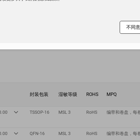
道单独工作，并支持三种不同的输出阻抗休眠模式；
芯片的低功耗特性使其非常适合应用于便携式设备中。
不同
封装包装
湿敏等级
ROHS
MPQ
0.00
TSSOP-16
MSL 3
RoHS
编带和卷盘，每卷 

0.00
QFN-16
MSL 3
RoHS
编带和卷盘，每卷 
