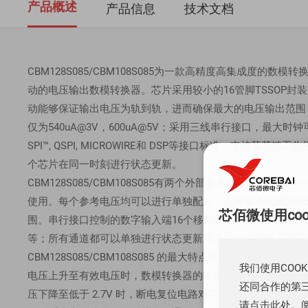
产品概述
产品信息
技术文档
CBM128S085/CBM108S085为一款高精度高集成度的数
动的电压输出数模转换器。芯片采用较小的16管脚TSSOP封装；
动能够保证输出电压为轨到轨，进而确保最大的电压输出范围
仅为540uA@3V，600uA@5V；采用三线串行接口，最大
SPI™, QSPI, MICROWIRE和 DSP等接口标准；支
个芯片在同一时刻进行状态更新。
CBM128S085/CBM108S085有两个外部参考电压输入
使用。每个参考电压均可以进行单独配置，允许输入范围为0.
芯佰微使用co
围。串行接口控制的数字输入端16个移位寄存器能方便控制
等；所有通道都可以单独进行状态更新或者统一进行状态更新
CBM128S085/CBM108S085 的最大特点就是同时支
我们使用COO
电压上升至有效电压时，数模转换器的输出为 0V，并一直保
还同合作的第三
压下降至低于 2.7V 时，断电复位电路对芯片进行复位，使得数
请点击此处。