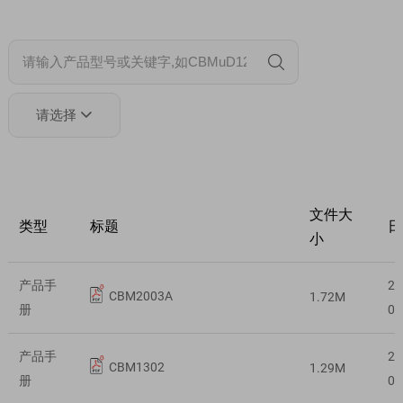
请选择

文件大
类型
标题
日
小
产品手
20
CBM2003A
1.72M
册
02
产品手
20
CBM1302
1.29M
册
02