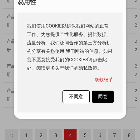
册
29
易用性
产品手
20
CBM8821_CBM8822_CBM8824
2493KB
册
29
我们使用COOKIE以确保我们网站的正常
工作、为您提供个性化服务、提供数据、
产品手
20
流量分析。我们还同合作的第三方分析机
CBM8051_CBM8052_CBM8054
2899KB
册
29
构分享有关您使用 我们网站的信息。如果
您不愿意接受我们的COOKIES请点击此
产品手
20
处。阅读更多关于我们的隐私政策。
CBM8091_CBM8092_CBM8094
2902KB
册
29
条款细节
产品手
20
CBM2904
509KB
不同意
同意
册
29
1
2
3
4
5
6
7
8
<