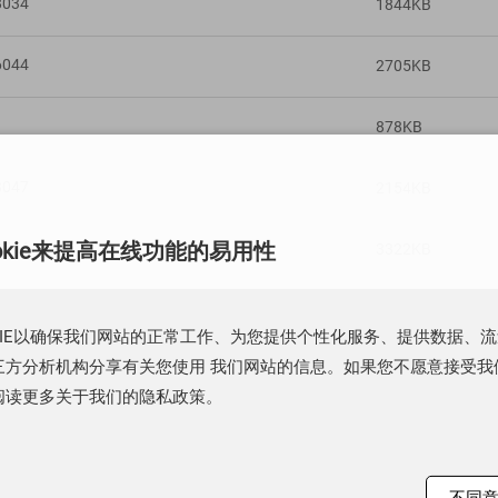
8034
1844KB
6044
2705KB
878KB
8047
2154KB
okie来提高在线功能的易用性
8534
3322KB
V324
2628KB
KIE以确保我们网站的正常工作、为您提供个性化服务、提供数据、
方分析机构分享有关您使用 我们网站的信息。如果您不愿意接受我们的
8544
1882KB
阅读更多关于我们的隐私政策。
8224
2482KB
6004
2444KB
不同