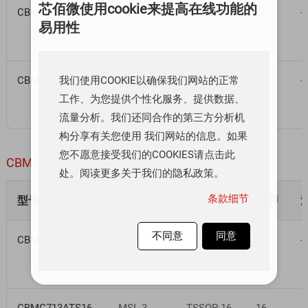
芯佰微使用cookie来提高在线功能的
CBMG712AS16
MSL 3
SOP-16
16
-
易用性
我们使用COOKIE以确保我们网站的正常
CBMG712ATS16
MSL 3
TSSOP-16
16
-
工作、为您提供个性化服务、提供数据、
流量分析。我们还同合作的第三方分析机
构分享有关您使用 我们网站的信息。如果
您不愿意接受我们的COOKIES请点击此
CBMG713
CMOS、低压、2.5 Ω、四通道单刀单掷开关
处。阅读更多关于我们的隐私政策。
条款细节
型号
湿敏等级
封装
引脚
不同意
同意
CBMG713AS16
MSL 3
SOP-16
16
-