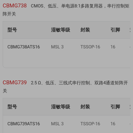
CBMG738
CMOS、低压、单电源8:1多路复用器，串行控制矩
阵开关
型号
湿敏等级
封装
引脚
CBMG738ATS16
MSL 3
TSSOP-16
16
-
CBMG739
2.5 Ω、低压、三线式串行控制、双路4通道矩阵开
关
型号
湿敏等级
封装
引脚
CBMG739ATS16
MSL 3
TSSOP-16
16
-