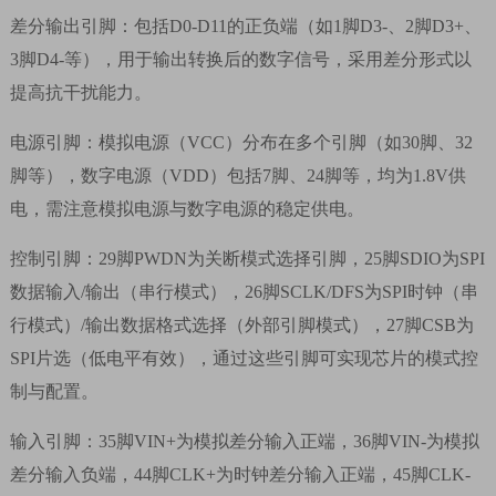
差分输出引脚：包括
D0-D11
的正负端（如
1
脚
D3-
、
2
脚
D3+
、
3
脚
D4-
等），用于输出转换后的数字信号，采用差分形式以
提高抗干扰能力。
电源引脚：模拟电源（
VCC
）分布在多个引脚（如
30
脚、
32
脚等），数字电源（
VDD
）包括
7
脚、
24
脚等，均为
1.8V
供
电，需注意模拟电源与数字电源的稳定供电。
控制引脚：
29
脚
PWDN
为关断模式选择引脚，
25
脚
SDIO
为
SPI
数据输入
/
输出（串行模式），
26
脚
SCLK/DFS
为
SPI
时钟（串
行模式）
/
输出数据格式选择（外部引脚模式），
27
脚
CSB
为
SPI
片选（低电平有效），通过这些引脚可实现芯片的模式控
制与配置。
输入引脚：
35
脚
VIN+
为模拟差分输入正端，
36
脚
VIN-
为模拟
差分输入负端，
44
脚
CLK+
为时钟差分输入正端，
45
脚
CLK-