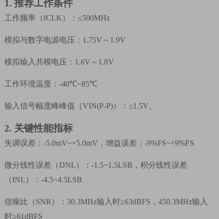
1.
推荐工作条件
工作频率（
fCLK
）：
≤500MHz
模拟与数字电源电压：
1.75V
～
1.9V
模拟输入共模电压：
1.6V
～
1.8V
工作环境温度：
-40℃~85℃
输入信号幅度峰峰值（
VIN(P-P)
）：
≤1.5V
。
2.
关键性能指标
失调误差：
-5.0mV~+5.0mV
，增益误差：
-9%FS~+9%FS
微分线性误差（
DNL
）：
-1.5~1.5LSB
，积分线性误差
（
INL
）：
-4.5~4.5LSB
信噪比（
SNR
）：
30.3MHz
输入时
≥63dBFS
，
450.3MHz
输入
时
≥61dBFS