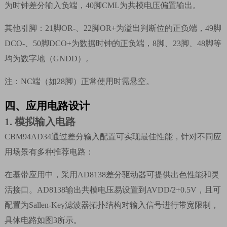
为时钟差分输入负端，
40
脚
CML
为共模电压偏置输出。
其他引脚：
21
脚
OR-
、
22
脚
OR+
为溢出判断位的正负端，
49
脚
DCO-
、
50
脚
DCO+
为数据时钟的正负端，
8
脚、
2
3
脚、
48
脚等
均为数字地（
GNDD
）。
注：
NC
端（如
28
脚）正常使用时需悬空。
四、
应用电路设计
1.
模拟输入电路
CBM94AD34
通过差分输入配置可实现最佳性能，针对不同应
用场景有多种推荐电路：
在基带应用中，采用
AD8138
差分驱动器可提供出色性能和灵
活接口。
AD8138
输出共模电压易设置到
AVDD/2+0.5V
，且可
配置为
Sallen-Key
滤波器拓扑结构对输入信号进行带宽限制，
具体电路如图
3
所示。