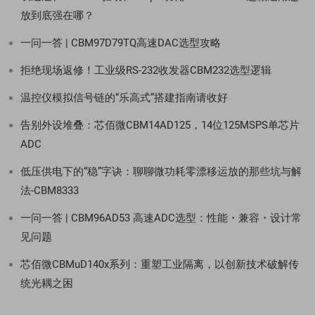
放到底强在哪？
一问一答 | CBM97D79TQ高速DAC选型攻略
拒绝现场返修！工业级RS-232收发器CBM232选型逻辑
温控仪模拟信号链的“乐高式”搭建指南请收好
告别外设堆叠：芯佰微CBM14AD125，14位125MSPS单芯片
ADC
低压供电下的“稳”字诀：聊聊微功耗零漂移运放的那些坑与解
法-CBM8333
一问一答 | CBM96AD53 高速ADC选型：性能・兼容・设计常
见问题
芯佰微CBMuD140x系列：重塑工业隔离，以创新技术破解传
统光耦之困