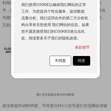
利用射频变压器将低抖动时钟源的单端信号转换为差分信
我们使用COOKIE以确保我们网站的正常
号，跨接在变压器次级上的背对背肖特基二极管可将时钟信
工作、为您提供个性化服务、提供数据、
号限制为约差分
0.8V
峰峰值，既保留快速上升和下降时间，
流量分析。我们还同合作的第三方分析机
构分享有关您使用 我们网站的信息。如果
又防止大电压摆幅影响低抖动性能，电路如图
6
所示。
您不愿意接受我们的COOKIES请点击此
处。阅读更多关于我们的隐私政策。
条款细节
不同意
同意
图
6
变压器耦合差分时钟配置
若没有低抖动时钟源，可对差分
PECL
信号进行交流耦合传输