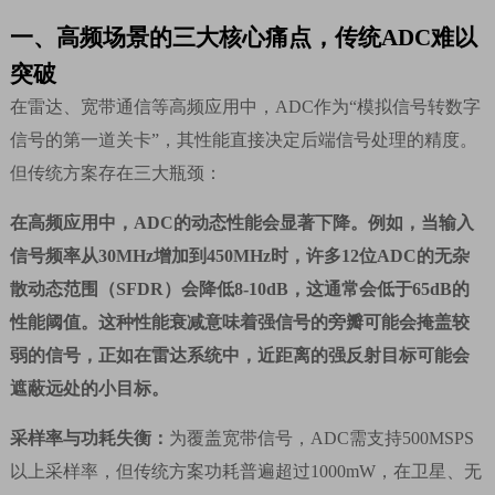
一、
高频场景的三大核心痛点，传统
ADC
难以
突破
在雷达、宽带通信等高频应用中，
ADC
作为
“
模拟信号转数字
信号的第一道关卡
”
，其性能直接决定后端信号处理的精度。
但传统方案存在三大瓶颈：
在高频应用中，
ADC
的动态性能会显著下降。例如，当输入
信号频率从
30MHz
增加到
450MHz
时，许多
12
位
ADC
的无杂
散动态范围（
SFDR
）会降低
8-10dB
，这通常会低于
65dB
的
性能阈值。这种性能衰减意味着强信号的旁瓣可能会掩盖较
弱的信号，正如在雷达系统中，近距离的强反射目标可能会
遮蔽远处的小目标。
采样率与功耗失衡：
为覆盖宽带信号，
ADC
需支持
500MSPS
以上采样率，但传统方案功耗普遍超过
1000mW
，在卫星、无