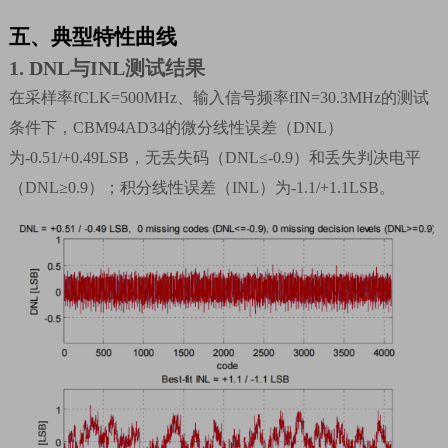
五、
典型特性曲线
1.
DNL
与
INL
测试结果
在采样率
fCLK=500MHz
、输入信号频率
fIN=30.3MHz
的测试
条件下，
CBM94AD34
的微分线性误差（
DNL
）
为
-0.51/+0.49LSB
，无丢失码（
DNL≤-0.9
）和丢失判决电平
（
DNL≥0.9
）；积分线性误差（
INL
）为
-1.1/+1.1LSB
。