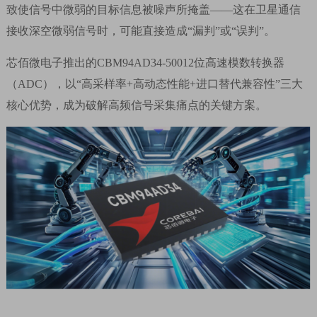
致使信号中微弱的目标信息被噪声所掩盖
——
这在卫星通信
接收深空微弱信号时，可能直接造成
“
漏判
”
或
“
误判
”
。
芯佰微电子推出的
CBM94AD34-50012
位高速模数转换器
（
ADC
），以
“
高采样率
+
高动态性能
+
进口替代兼容性
”
三大
核心优势，成为破解高频信号采集痛点的关键方案。