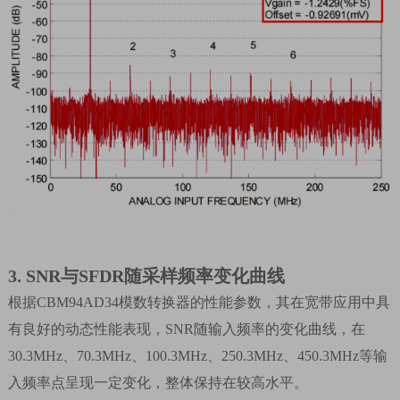
3.
SNR
与
SFDR
随采样频率变化曲线
根据
CBM94AD34
模数转换器的性能参数，其在宽带应用中具
有良好的动态性能表现，
SNR
随输入频率的变化曲线，在
30.3MHz
、
70.3MHz
、
100.3MHz
、
250.3MHz
、
450.3MHz
等输
入频率点呈现一定变化，整体保持在较高水平。