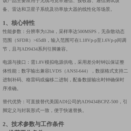
该产品主要应用于无线与宽带通信、接收器、通信测试设
备、雷达和卫星子系统及功率放大器的线性化等场景。
1、
核心特性
性能参数：分辨率为
12bit
，采样率达
500MSPS
，无杂散动态
范围（
SFDR
）
>65dB
，输入范围可在
1.18Vp-p
至
1.6Vp-p
间调
节，且与
AD9434
系列引脚兼容。
电源与接口：需
1.8V
模拟电源供电，采用差分时钟以保证整
体性能；数字输出兼容
LVDS
（
ANSI-644
），数据格式支持二
进制补码、格雷码或偏移二进制，配备数据输出时钟确保时
序准确。
替代优势：可直接替代美国
ADI
公司的
AD9434BCPZ-500
，引
脚定义与封装形式一致，便于快速替换。
2、
技术参数与工作条件