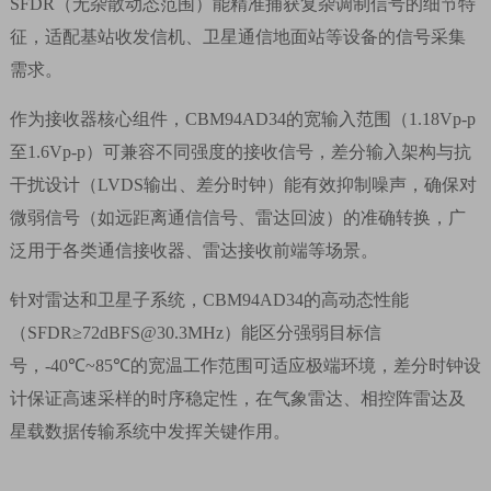
SFDR
（无杂散动态范围）能精准捕获复杂调制信号的细节特
征，适配基站收发信机、卫星通信地面站等设备的信号采集
需求。
作为接收器核心组件，
CBM94AD34
的宽输入范围（
1.18Vp-p
至
1.6Vp-p
）可兼容不同强度的接收信号，差分输入架构与抗
干扰设计（
LVDS
输出、差分时钟）能有效抑制噪声，确保对
微弱信号（如远距离通信信号、雷达回波）的准确转换，广
泛用于各类通信接收器、雷达接收前端等场景。
针对雷达和卫星子系统，
CBM94AD34
的高动态性能
（
SFDR≥72dBFS@30.3MHz
）能区分强弱目标信
号，
-40℃~85℃
的宽温工作范围可适应极端环境，差分时钟设
计保证高速采样的时序稳定性，在气象雷达、相控阵雷达及
星载数据传输系统中发挥关键作用。