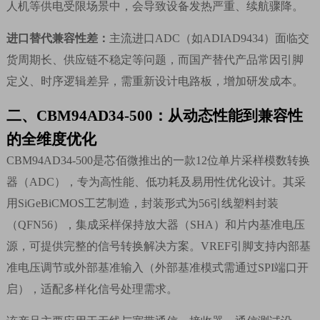
人机等供电受限场景中，会导致设备发热严重、续航骤降。
进口替代兼容性差：
主流进口
ADC
（如
ADIAD9434
）面临交
货周期长、供应链不稳定等问题，而国产替代产品常因引脚
定义、时序逻辑差异，需重新设计电路板，增加研发成本。
二、
CBM94AD34-500
：从动态性能到兼容性
的全维度优化
CBM94AD34-500
是芯佰微推出的一款
12
位单片采样模数转换
器（
ADC
），专为高性能、低功耗及易用性优化设计。其采
用
SiGeBiCMOS
工艺制造，封装形式为
56
引线塑料封装
（
QFN56
），集成采样保持放大器（
SHA
）和片内基准电压
源，可提供完整的信号转换解决方案。
VREF
引脚支持内部基
准电压调节或外部基准输入（外部基准模式需通过
SPI
端口开
启），适配多样化信号处理需求。