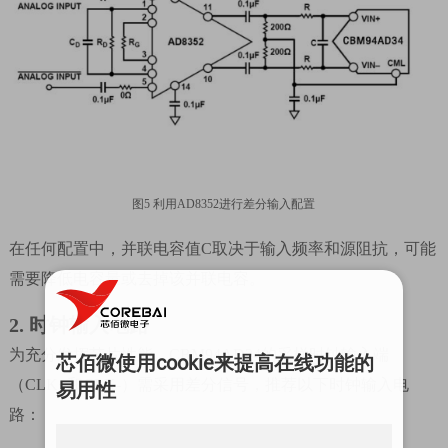
图
5
利用
AD8352
进行差分输入配置
在任何配置中，并联电容值
C
取决于输入频率和源阻抗，可能
需要降低电容量或去掉该并联电容。
2.
时钟输入电路
为充分发挥芯片性能，
CBM94AD34
的采样时钟输入端
芯佰微使用cookie来提高在线功能的
（
CLK+
和
CLK-
）需采用差分信号，推荐以下时钟输入电
易用性
路：