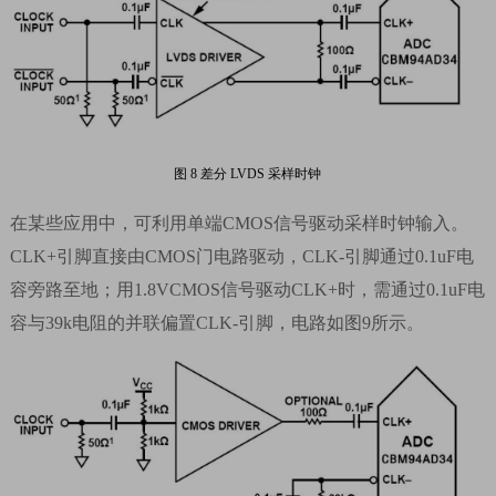
图
8
差分
LVDS 采样时钟
在某些应用中，可利用单端
CMOS
信号驱动采样时钟输入。
CLK+
引脚直接由
CMOS
门电路驱动，
CLK-
引脚通过
0.1uF
电
容旁路至地；用
1.8VCMOS
信号驱动
CLK+
时，需通过
0.1uF
电
容与
39k
电阻的并联偏置
CLK-
引脚，电路如图
9
所示。