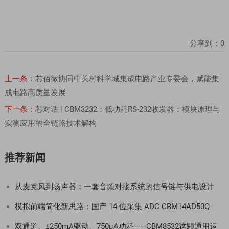
分享到：
0
上一条：
芯佰微协同中关村科学城集成电路产业专委会，赋能集
成电路高质量发展
下一条：
芯对话 | CBM3232：低功耗RS-232收发器：模块原理与
实测应用的全链路技术解构
推荐新闻
从麦克风到扬声器：一套音频对接系统的信号链与供电设计
模拟前端简化新思路：国产 14 位采集 ADC CBM14AD50Q
双通道、±250mA驱动、750µA功耗——CBM8532这颗通用运