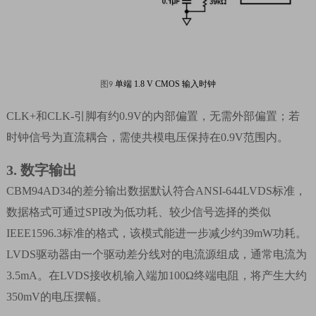
图
单端
1.8 V CMOS 输入时钟
9
CLK+
和
CLK-
引脚有约
0.9V
的内部偏置，无需外部偏置；若
时钟信号为直流耦合，需使共模电压保持在
0.9V
范围内。
3.
数字输出
CBM94AD34
的差分输出数据默认符合
ANSI-644LVDS
标准，
数据格式可通过
SPI
改为低功耗、较少信号选择的类似
IEEE1596.3
标准的格式，该模式能进一步减少约
39mW
功耗。
LVDS
驱动器由一个驱动差分线对的电流源组成，通常电流为
3.5mA
。在
LVDS
接收机输入端加
100
Ω终端电阻，将产生大约
350mV
的电压摆幅。