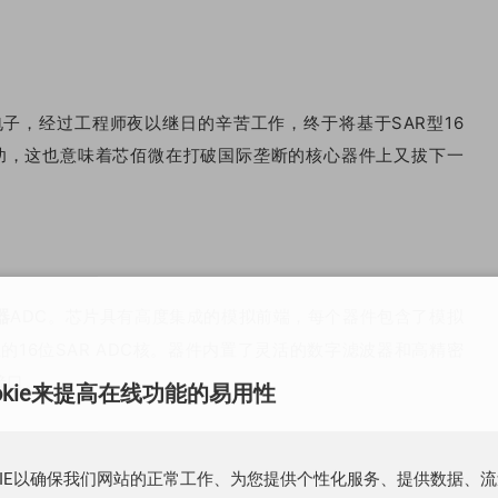
电子，经过工程师夜以继日的辛苦工作，终于将基于SAR型16
流片成功，这也意味着芯佰微在打破国际垄断的核心器件上又拔下一
ADC。芯片具有高度集成的模拟前端，每个器件包含了模拟
器
16位SAR ADC核。器件内置了灵活的数字滤波器和高精密
接口。
okie来提高在线功能的易用性
KIE以确保我们网站的正常工作、为您提供个性化服务、提供数据、