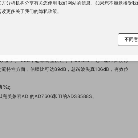
方分析机构分享有关您使用 我们网站的信息。如果您不愿意接受我们的
阅读更多关于我们的隐私政策。
围支持真双极性±10V和±5V信号输入，同时所有通道均可达到
电压保护±16.5V，实际测试可达±18V，每通道模拟输入阻抗
不同
手±7kV的ESD保护电压更加有保障。
效值小于1LSB，总非调整误差小于±6LSB，电压基准温度漂
交流特性方面，信噪比可达89dB，总谐波失真106dB，有效位
美兼容ADI的AD7606和TI的ADS8588S。