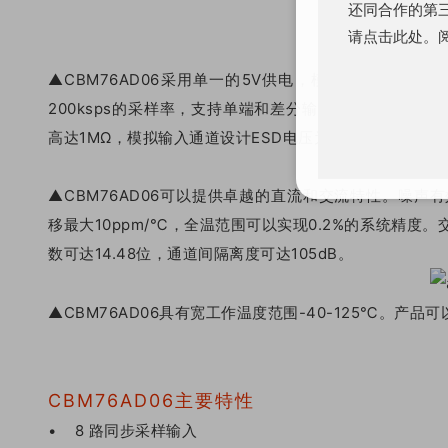
还同合作的第三
请点击此处。
▲CBM76AD06采用单一的5V供电，模拟电压输入范
200ksps的采样率，支持单端和差分输入模式。输入箝位
高达1MΩ，模拟输入通道设计ESD电压为±9kV，比竞争对
▲CBM76AD06可以提供卓越的直流和交流特性。噪声有
移最大10ppm/℃，全温范围可以实现0.2%的系统精度。
数可达14.48位，通道间隔离度可达105dB。
▲CBM76AD06具有宽工作温度范围-40-125℃。产品可以完
CBM76AD06主要特性
• 8 路同步采样输入