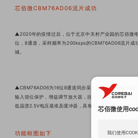
芯佰微CBM76AD06流片成功
▲2020年的疫情过后，位于北京中关村产业园的芯佰微
位，8通道，采样频率为200ksps的CBM76AD06
城。
▲CBM76AD06为16位8通道同步采样200kSPS
模数转换
输入箝位保护，增益调节放大器，抗混叠滤波器和8个独立的
低温漂2.5V电压基准及缓冲器，具有高速并行接口和串行
芯佰微使用co
我们使用COO
功能框图如下