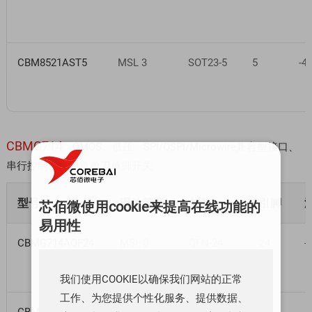
CBM8521AST5
MSL 3
SOT23-5
5
-4
CBMG714
CMOS、低压、SPI/QSPI/Microwire兼容型接口、
串行控制、八通道单刀单掷开关
型号
湿敏等级
封装
引脚
芯佰微使用cookie来提高在线功能的
易用性
CBMG714AQF24
MSL 3
QFN-24
24
-
我们使用COOKIE以确保我们网站的正常
工作、为您提供个性化服务、提供数据、