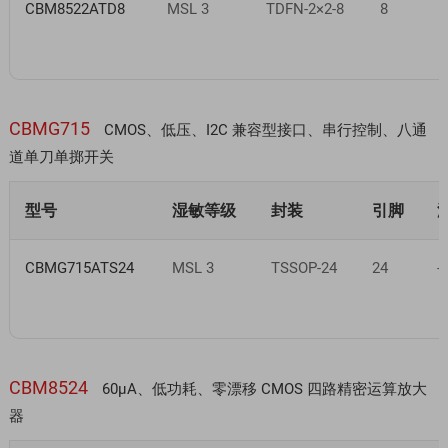
CBM8522ATD8
MSL 3
TDFN-2×2-8
8
CBMG715
CMOS、低压、I2C 兼容型接口、串行控制、八通
道单刀单掷开关
型号
湿敏等级
封装
引脚
CBMG715ATS24
MSL 3
TSSOP-24
24
-
CBM8524
60µA、低功耗、零漂移 CMOS 四路精密运算放大
器