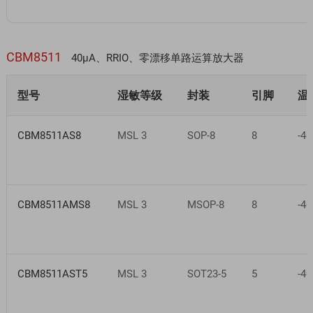
CBM8511
40μA、RRIO、零漂移单路运算放大器
型号
湿敏等级
封装
引脚
温
CBM8511AS8
MSL 3
SOP-8
8
-40
CBM8511AMS8
MSL 3
MSOP-8
8
-40
CBM8511AST5
MSL 3
SOT23-5
5
-40