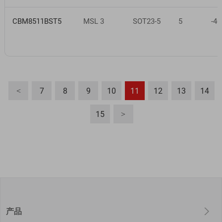
CBM8511BST5
MSL 3
SOT23-5
5
-40
7
8
9
10
11
12
13
14
<
15
>
产品