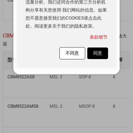
CBMG714ATS24
MSL 3
TSSOP-24
24
-
流量分析。我们还同合作的第三方分析机
构分享有关您使用 我们网站的信息。如果
您不愿意接受我们的COOKIES请点击此
处。阅读更多关于我们的隐私政策。
CBM8522
60µA、低功耗、零漂移 CMOS 双路精密运算放大
条款细节
器
不同意
同意
型号
湿敏等级
封装
引脚
CBM8522AS8
MSL 3
SOP-8
8
CBM8522AMS8
MSL 3
MSOP-8
8